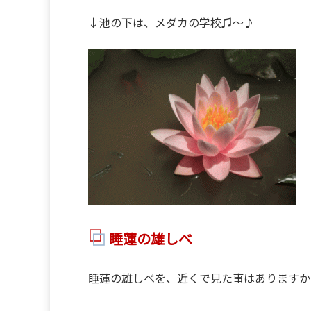
↓池の下は、メダカの学校♫～♪
睡蓮の雄しべ
睡蓮の雄しべを、近くで見た事はありますか