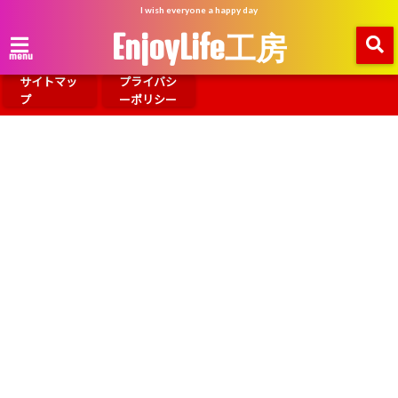
I wish everyone a happy day
EnjoyLife工房
menu
サイトマッ
プライバシ
プ
ーポリシー