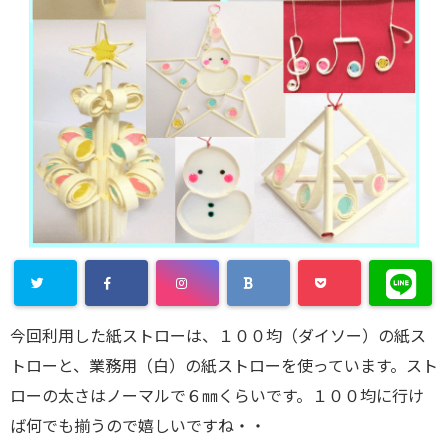
Warning
: U
今回利用した紙ストローは、１００均（ダイソー）の紙ス
ndefined ar
トローと、業務用（白）の紙ストローを使っています。スト
ray key "Twi
ローの太さはノーマルで６㎜くらいです。１００均に行け
tter" in
/ho
ば何でも揃うので嬉しいですね・・
me/enjoylife