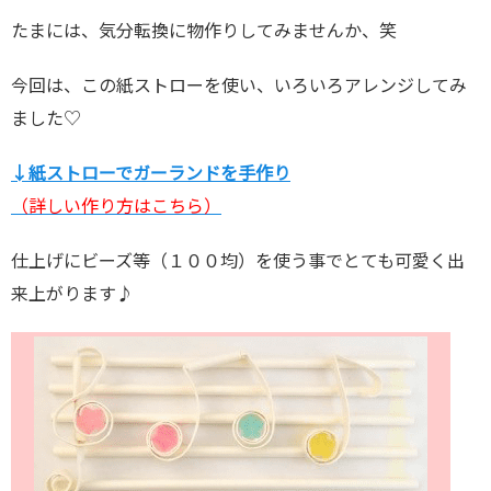
たまには、気分転換に物作りしてみませんか、笑
7/enjoylife
7.com/publ
今回は、この紙ストローを使い、いろいろアレンジしてみ
ic_html/wp-
ました♡
content/plu
↓紙ストローでガーランドを手作り
gins/sns-co
（詳しい作り方はこちら）
unt-cache/s
ns-count-c
仕上げにビーズ等（１００均）を使う事でとても可愛く出
ache.php
o
来上がります♪
n line
2897